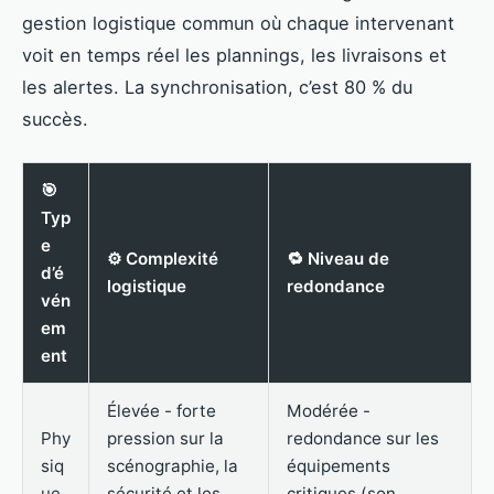
gestion logistique commun où chaque intervenant
voit en temps réel les plannings, les livraisons et
les alertes. La synchronisation, c’est 80 % du
succès.
🎯
Typ
e
⚙️ Complexité
🔁 Niveau de
d’é
logistique
redondance
vén
em
ent
Élevée - forte
Modérée -
Phy
pression sur la
redondance sur les
siq
scénographie, la
équipements
ue
sécurité et les
critiques (son,