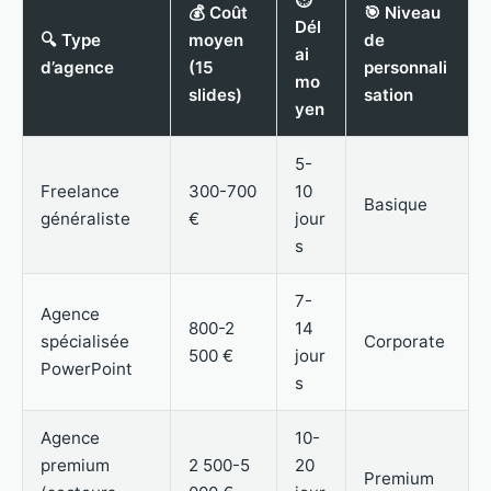
💰 Coût
🎯 Niveau
Dél
🔍 Type
moyen
de
ai
d’agence
(15
personnali
mo
slides)
sation
yen
5-
Freelance
300-700
10
Basique
généraliste
€
jour
s
7-
Agence
800-2
14
spécialisée
Corporate
500 €
jour
PowerPoint
s
Agence
10-
premium
2 500-5
20
Premium