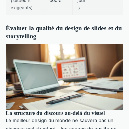
(secteurs
000 €
jour
exigeants)
s
Évaluer la qualité du design de slides et du
storytelling
La structure du discours au-delà du visuel
Le meilleur design du monde ne sauvera pas un
discours mal structuré. Une agence de qualité ne