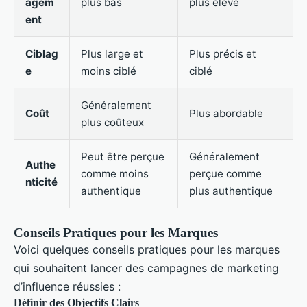
agem
plus bas
plus élevé
ent
Ciblag
Plus large et
Plus précis et
e
moins ciblé
ciblé
Généralement
Coût
Plus abordable
plus coûteux
Peut être perçue
Généralement
Authe
comme moins
perçue comme
nticité
authentique
plus authentique
Conseils Pratiques pour les Marques
Voici quelques conseils pratiques pour les marques
qui souhaitent lancer des campagnes de marketing
d’influence réussies :
Définir des Objectifs Clairs